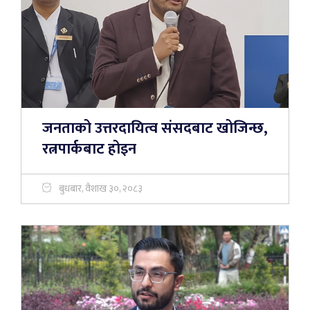
जनताको उत्तरदायित्व संसदबाट खोजिन्छ,
रत्नपार्कबाट होइन
बुधबार, वैशाख ३०, २०८३