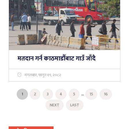
मतदान गर्न काठमाडौँबाट गाउँ जाँदै
मंगलबार, फागुन १९, २०८२
...
1
2
3
4
5
15
16
NEXT
LAST