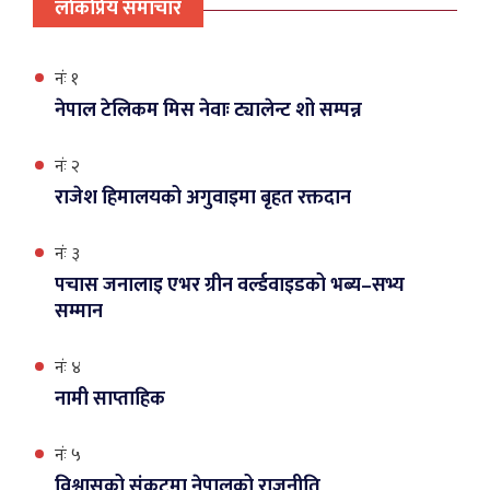
लाेकप्रिय समाचार
नंः १
नेपाल टेलिकम मिस नेवाः ट्यालेन्ट शो सम्पन्न
नंः २
राजेश हिमालयको अगुवाइमा बृहत रक्तदान
नंः ३
पचास जनालाइ एभर ग्रीन वर्ल्डवाइडको भब्य–सभ्य
सम्मान
नंः ४
नामी साप्ताहिक
नंः ५
विश्वासको संकटमा नेपालको राजनीति