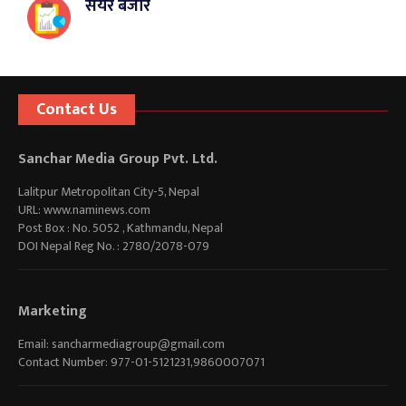
सेयर बजार
Contact Us
Sanchar Media Group Pvt. Ltd.
Lalitpur Metropolitan City-5, Nepal
URL: www.naminews.com
Post Box : No. 5052 , Kathmandu, Nepal
DOI Nepal Reg No. : 2780/2078-079
Marketing
Email:
sancharmediagroup@gmail.com
Contact Number: 977-01-5121231,9860007071