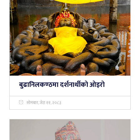
बुढानिलकण्ठमा दर्शनार्थीको ओइरो
सोमबार, जेठ ११, २०८३