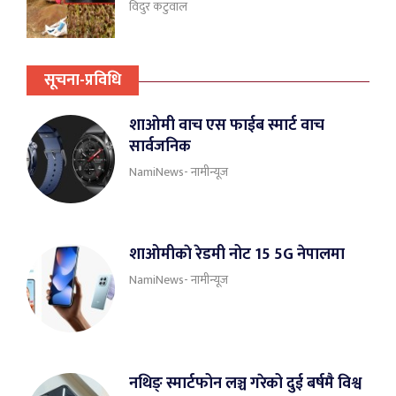
विदुर कटुवाल
सूचना-प्रविधि
शाओमी वाच एस फाईब स्मार्ट वाच
सार्वजनिक
NamiNews- नामीन्यूज
शाओमीकाे रेडमी नोट 15 5G नेपालमा
NamiNews- नामीन्यूज
नथिङ् स्मार्टफोन लञ्च गरेको दुई बर्षमै विश्व