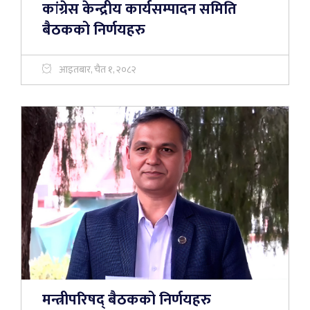
कांग्रेस केन्द्रीय कार्यसम्पादन समिति
बैठकको निर्णयहरु
आइतबार, चैत १, २०८२
मन्त्रीपरिषद् बैठकको निर्णयहरु