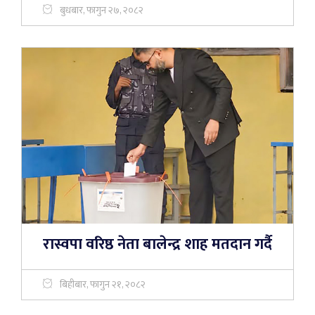
बुधबार, फागुन २७, २०८२
रास्वपा वरिष्ठ नेता बालेन्द्र शाह मतदान गर्दै
बिहीबार, फागुन २१, २०८२