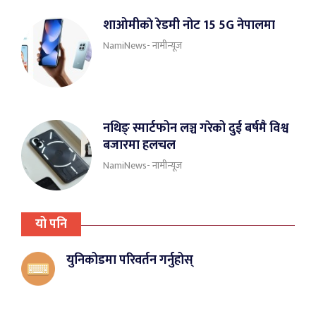
शाओमीकाे रेडमी नोट 15 5G नेपालमा
NamiNews- नामीन्यूज
नथिङ् स्मार्टफोन लञ्च गरेको दुई बर्षमै विश्व
बजारमा हलचल
NamiNews- नामीन्यूज
यो पनि
युनिकोडमा परिवर्तन गर्नुहोस्