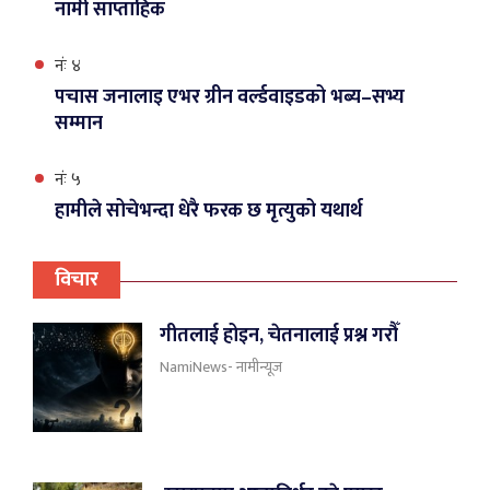
नामी साप्ताहिक
नंः ४
पचास जनालाइ एभर ग्रीन वर्ल्डवाइडको भब्य–सभ्य
सम्मान
नंः ५
हामीले सोचेभन्दा धेरै फरक छ मृत्युको यथार्थ
विचार
गीतलाई होइन, चेतनालाई प्रश्न गरौँ
NamiNews- नामीन्यूज