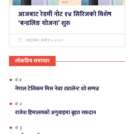
आजबाट रेडमी नोट १४ सिरिजकाे विशेष
‘बन्डलिङ योजना’ शुरु
आइतबार, असोज ५, २०८२
लाेकप्रिय समाचार
नंः १
नेपाल टेलिकम मिस नेवाः ट्यालेन्ट शो सम्पन्न
नंः २
राजेश हिमालयको अगुवाइमा बृहत रक्तदान
नंः ३