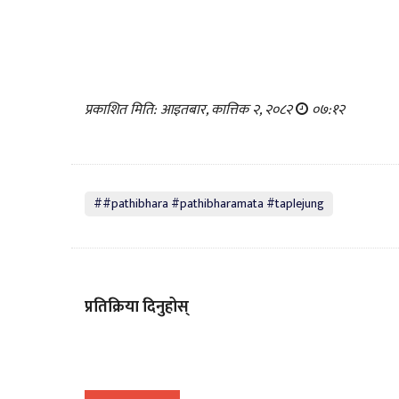
प्रकाशित मिति: आइतबार, कात्तिक २, २०८२
०७:१२
##pathibhara #pathibharamata #taplejung
प्रतिक्रिया दिनुहोस्