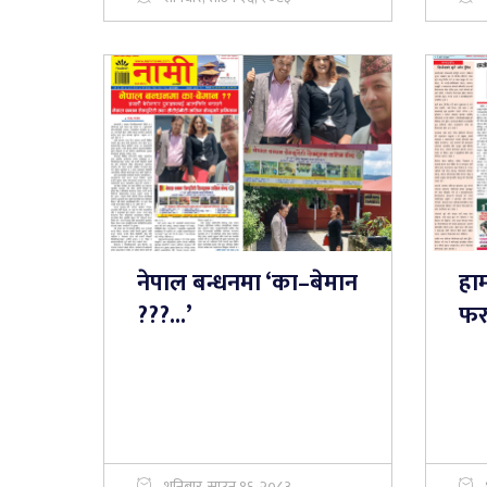
नेपाल बन्धनमा ‘का–बेमान
हाम
???...’
फरक
शनिबार, साउन १६, २०८३