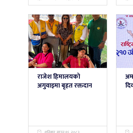
राजेश हिमालयको
अमर
अगुवाइमा बृहत रक्तदान
दि
शनिबार, साउन १६, २०८३