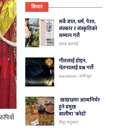
विचार
सबै जात, धर्म, पेशा,
संस्कार र संस्कृतिको
सम्मान गरौं
शारदा बजगाईँ
गीतलाई होइन,
चेतनालाई प्रश्न गरौँ
NamiNews- नामीन्यूज
खाद्यान्नमा आत्मनिर्भर
हुने प्रमुख
बालीमा ‘कोदो’
ुपियाँ
विदुर कटुवाल