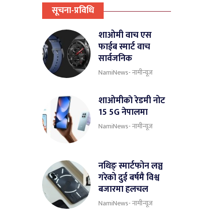
सूचना-प्रविधि
शाओमी वाच एस
फाईब स्मार्ट वाच
सार्वजनिक
NamiNews- नामीन्यूज
शाओमीकाे रेडमी नोट
15 5G नेपालमा
NamiNews- नामीन्यूज
नथिङ् स्मार्टफोन लञ्च
गरेको दुई बर्षमै विश्व
बजारमा हलचल
NamiNews- नामीन्यूज