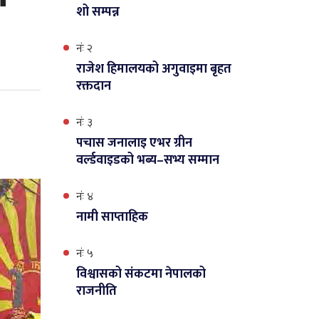
शो सम्पन्न
नंः २
राजेश हिमालयको अगुवाइमा बृहत
रक्तदान
नंः ३
पचास जनालाइ एभर ग्रीन
वर्ल्डवाइडको भब्य–सभ्य सम्मान
नंः ४
नामी साप्ताहिक
नंः ५
विश्वासको संकटमा नेपालको
राजनीति