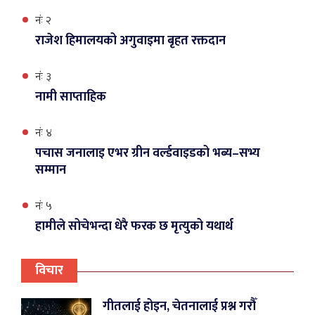
नंः २
राजेश हिमालयको अगुवाइमा बृहत रक्तदान
नंः ३
नामी साप्ताहिक
नंः ४
पचास जनालाइ एभर ग्रीन वर्ल्डवाइडको भब्य–सभ्य
सम्मान
नंः ५
हामीले सोचेभन्दा धेरै फरक छ मृत्युको यथार्थ
विचार
गीतलाई होइन, चेतनालाई प्रश्न गरौँ