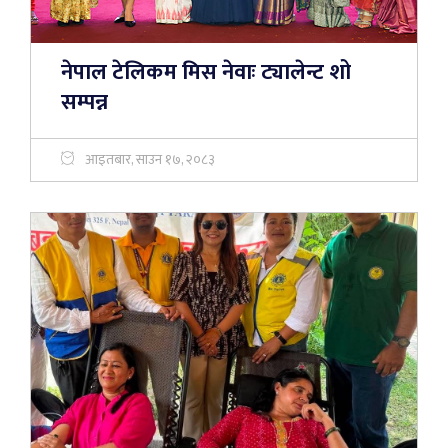
नेपाल टेलिकम मिस नेवाः ट्यालेन्ट शो
सम्पन्न
आइतबार, साउन १७, २०८३