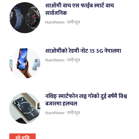
शाओमी वाच एस फाईब स्मार्ट वाच
सार्वजनिक
NamiNews- नामीन्यूज
शाओमीकाे रेडमी नोट 15 5G नेपालमा
NamiNews- नामीन्यूज
नथिङ् स्मार्टफोन लञ्च गरेको दुई बर्षमै विश्व
बजारमा हलचल
NamiNews- नामीन्यूज
यो पनि