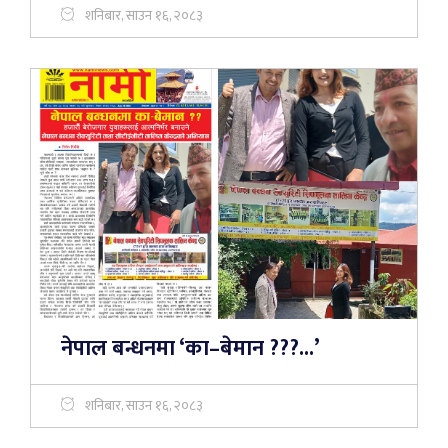
शनिबार, साउन १६, २०८३
नेपाल बन्धनमा ‘का–बेमान ???...’
शनिबार, साउन १६, २०८३