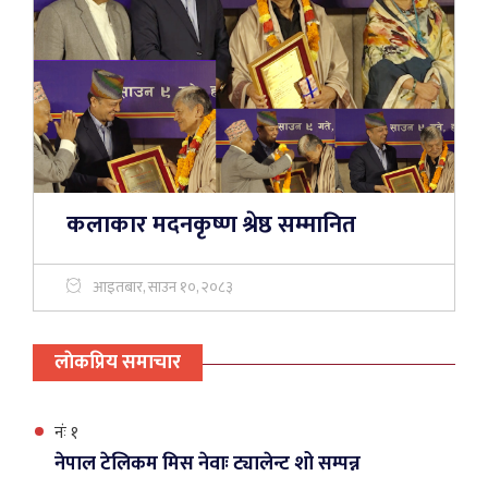
कलाकार मदनकृष्ण श्रेष्ठ सम्मानित
आइतबार, साउन १०, २०८३
लाेकप्रिय समाचार
नंः १
नेपाल टेलिकम मिस नेवाः ट्यालेन्ट शो सम्पन्न