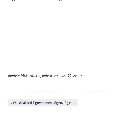
प्रकाशित मिति: सोमबार, कात्तिक २४, २०८२
२१:३४
##sushilakarki #government #genz #gen-z