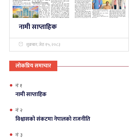
नामी साप्ताहिक
शुक्रबार, जेठ १५, २०८३
लाेकप्रिय समाचार
नंः १
नामी साप्ताहिक
नंः २
विश्वासको संकटमा नेपालको राजनीति
नंः ३