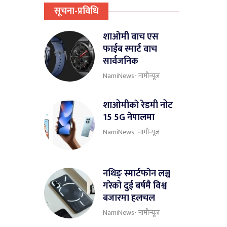
सूचना-प्रविधि
शाओमी वाच एस
फाईब स्मार्ट वाच
सार्वजनिक
NamiNews- नामीन्यूज
शाओमीकाे रेडमी नोट
15 5G नेपालमा
NamiNews- नामीन्यूज
नथिङ् स्मार्टफोन लञ्च
गरेको दुई बर्षमै विश्व
बजारमा हलचल
NamiNews- नामीन्यूज