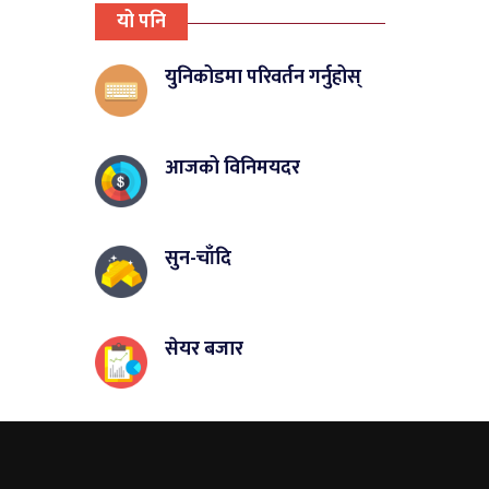
यो पनि
युनिकोडमा परिवर्तन गर्नुहोस्
आजको विनिमयदर
सुन-चाँदि
सेयर बजार