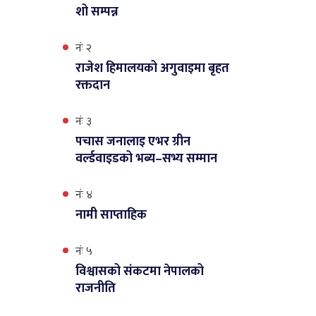
शो सम्पन्न
नंः २
राजेश हिमालयको अगुवाइमा बृहत
रक्तदान
नंः ३
पचास जनालाइ एभर ग्रीन
वर्ल्डवाइडको भब्य–सभ्य सम्मान
नंः ४
नामी साप्ताहिक
नंः ५
विश्वासको संकटमा नेपालको
राजनीति