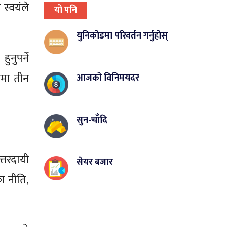
 स्वयंले
यो पनि
युनिकोडमा परिवर्तन गर्नुहोस्
नुपर्ने
ीमा तीन
आजको विनिमयदर
सुन-चाँदि
त्तरदायी
सेयर बजार
का नीति,