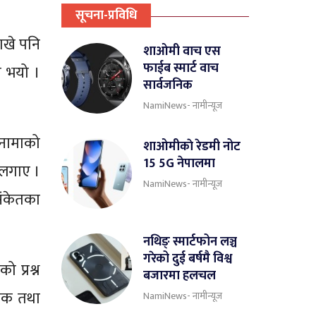
सूचना-प्रविधि
राखे पनि
शाओमी वाच एस
फाईब स्मार्ट वाच
त भयो ।
सार्वजनिक
NamiNews- नामीन्यूज
जीनामाको
शाओमीकाे रेडमी नोट
15 5G नेपालमा
प लगाए ।
NamiNews- नामीन्यूज
संकेतका
नथिङ् स्मार्टफोन लञ्च
गरेको दुई बर्षमै विश्व
ो प्रश्न
बजारमा हलचल
तिक तथा
NamiNews- नामीन्यूज