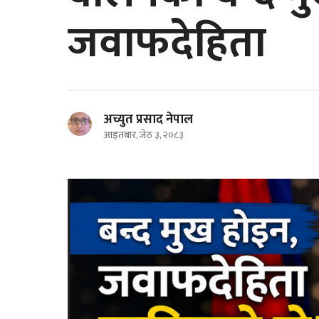
जवाफदेहिता
अच्युत प्रसाद नेपाल
आइतबार, जेठ ३, २०८३