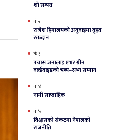
शो सम्पन्न
नंः २
राजेश हिमालयको अगुवाइमा बृहत
रक्तदान
नंः ३
पचास जनालाइ एभर ग्रीन
वर्ल्डवाइडको भब्य–सभ्य सम्मान
नंः ४
नामी साप्ताहिक
नंः ५
विश्वासको संकटमा नेपालको
राजनीति