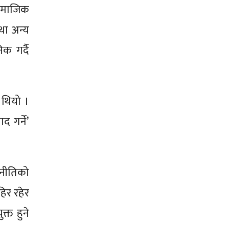
सामाजिक
था अन्य
क गर्दै
 थियो ।
द गर्ने’
णनीतिको
िर रहेर
्त हुने