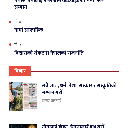
पचास जनालाइ एभर ग्रीन वर्ल्डवाइडको भब्य–सभ्य
सम्मान
नंः ४
नामी साप्ताहिक
नंः ५
विश्वासको संकटमा नेपालको राजनीति
विचार
सबै जात, धर्म, पेशा, संस्कार र संस्कृतिको
सम्मान गरौं
शारदा बजगाईँ
गीतलाई होइन, चेतनालाई प्रश्न गरौँ