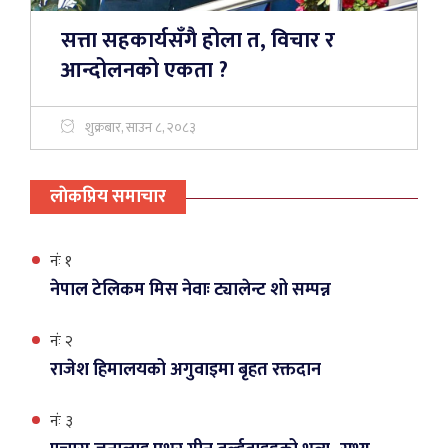
सत्ता सहकार्यसँगै होला त, विचार र
आन्दोलनको एकता ?
शुक्रबार, साउन ८, २०८३
लाेकप्रिय समाचार
नंः १
नेपाल टेलिकम मिस नेवाः ट्यालेन्ट शो सम्पन्न
नंः २
राजेश हिमालयको अगुवाइमा बृहत रक्तदान
नंः ३