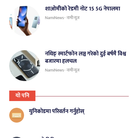
शाओमीकाे रेडमी नोट 15 5G नेपालमा
NamiNews- नामीन्यूज
नथिङ् स्मार्टफोन लञ्च गरेको दुई बर्षमै विश्व
बजारमा हलचल
NamiNews- नामीन्यूज
यो पनि
युनिकोडमा परिवर्तन गर्नुहोस्