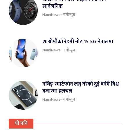
सार्वजनिक
NamiNews- नामीन्यूज
शाओमीकाे रेडमी नोट 15 5G नेपालमा
NamiNews- नामीन्यूज
नथिङ् स्मार्टफोन लञ्च गरेको दुई बर्षमै विश्व
बजारमा हलचल
NamiNews- नामीन्यूज
यो पनि