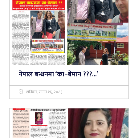
नेपाल बन्धनमा ‘का–बेमान ???...’
शनिबार, साउन १६, २०८३