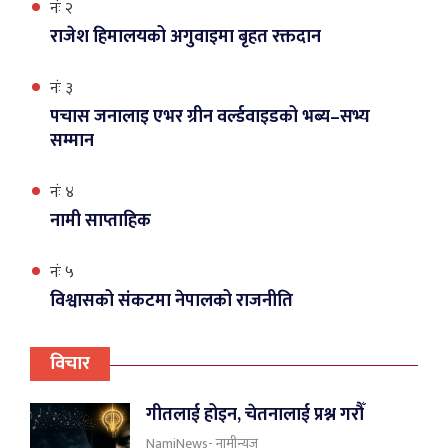
नंः २
राजेश हिमालयको अगुवाइमा बृहत रक्तदान
नंः ३
पचास जनालाइ एभर ग्रीन वर्ल्डवाइडको भब्य–सभ्य
सम्मान
नंः ४
नामी साप्ताहिक
नंः ५
विश्वासको संकटमा नेपालको राजनीति
विचार
गीतलाई होइन, चेतनालाई प्रश्न गरौँ
NamiNews- नामीन्यूज