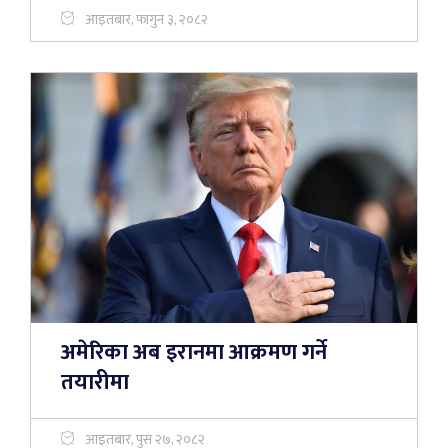
आइतबार, फागुन ३, २०८२
अमेरिका अब इरानमा आक्रमण गर्ने
तयारीमा
आइतबार, पुस २७, २०८२