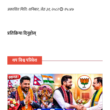
प्रकाशित मिति: शनिबार, जेठ ३१, २०८२
१५:४७
प्रतिक्रिया दिनुहोस्
थप विश्व परिवेश