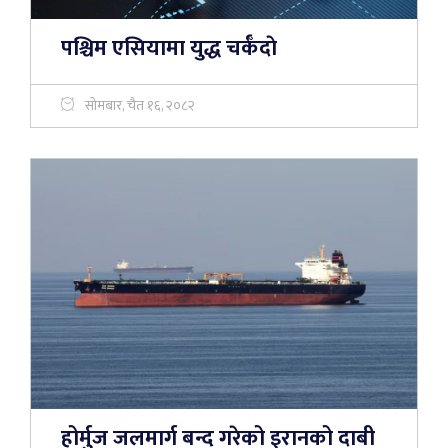
पश्चिम एसियामा युद्ध चर्कँदाे
सोमबार, चैत १६, २०८२
होर्मुज जलमार्ग बन्द गरेको इरानको दाबी