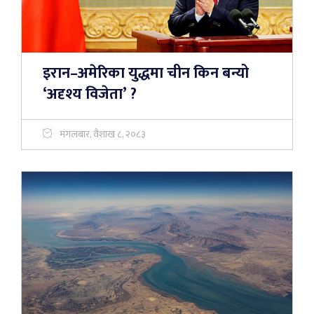
इरान–अमेरिका युद्धमा चीन किन बन्यो
‘अदृश्य विजेता’ ?
मंगलबार, वैशाख ८, २०८३