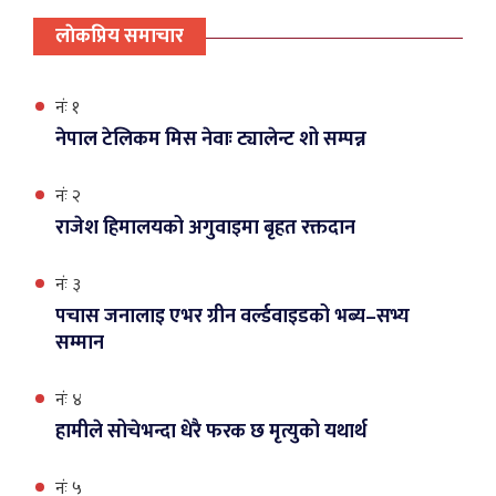
लाेकप्रिय समाचार
नंः १
नेपाल टेलिकम मिस नेवाः ट्यालेन्ट शो सम्पन्न
नंः २
राजेश हिमालयको अगुवाइमा बृहत रक्तदान
नंः ३
पचास जनालाइ एभर ग्रीन वर्ल्डवाइडको भब्य–सभ्य
सम्मान
नंः ४
हामीले सोचेभन्दा धेरै फरक छ मृत्युको यथार्थ
नंः ५