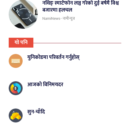
नथिङ् स्मार्टफोन लञ्च गरेको दुई बर्षमै विश्व
बजारमा हलचल
NamiNews- नामीन्यूज
यो पनि
युनिकोडमा परिवर्तन गर्नुहोस्
आजको विनिमयदर
सुन-चाँदि