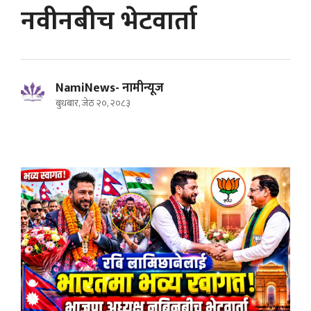
नवीनबीच भेटवार्ता
NamiNews- नामीन्यूज
बुधबार, जेठ २०, २०८३