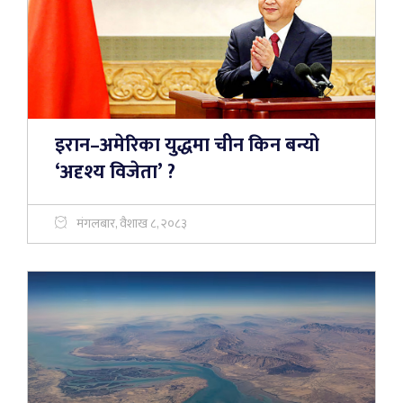
इरान–अमेरिका युद्धमा चीन किन बन्यो
‘अदृश्य विजेता’ ?
मंगलबार, वैशाख ८, २०८३