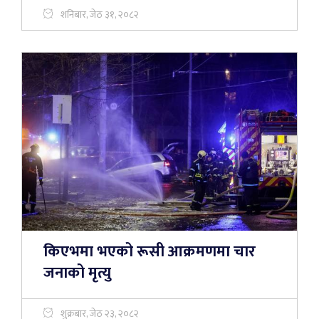
शनिबार, जेठ ३१, २०८२
किएभमा भएको रूसी आक्रमणमा चार
जनाको मृत्यु
शुक्रबार, जेठ २३, २०८२