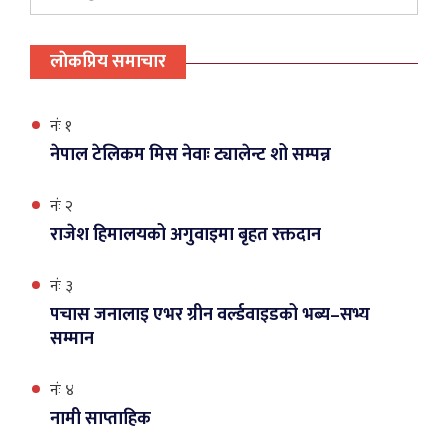
लाेकप्रिय समाचार
नंः १
नेपाल टेलिकम मिस नेवाः ट्यालेन्ट शो सम्पन्न
नंः २
राजेश हिमालयको अगुवाइमा बृहत रक्तदान
नंः ३
पचास जनालाइ एभर ग्रीन वर्ल्डवाइडको भब्य–सभ्य
सम्मान
नंः ४
नामी साप्ताहिक