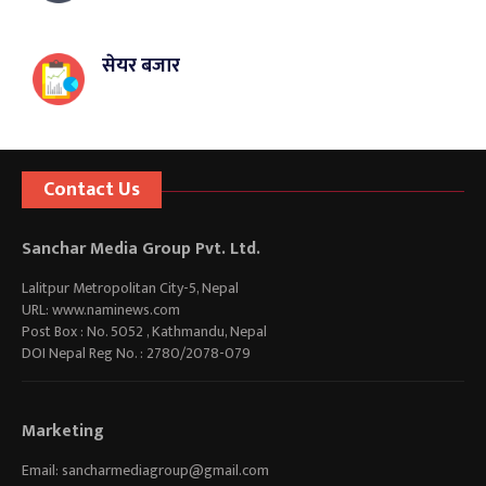
सेयर बजार
Contact Us
Sanchar Media Group Pvt. Ltd.
Lalitpur Metropolitan City-5, Nepal
URL: www.naminews.com
Post Box : No. 5052 , Kathmandu, Nepal
DOI Nepal Reg No. : 2780/2078-079
Marketing
Email:
sancharmediagroup@gmail.com