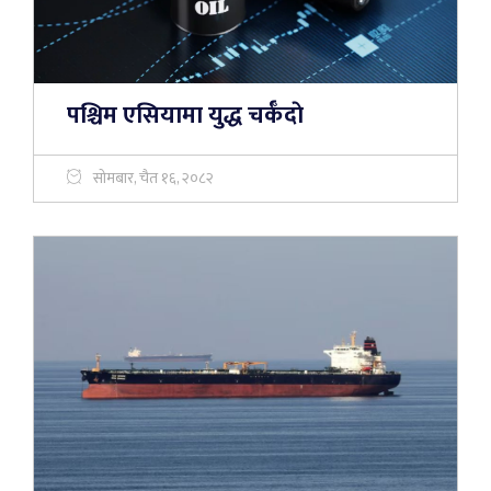
पश्चिम एसियामा युद्ध चर्कँदाे
सोमबार, चैत १६, २०८२