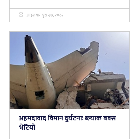
आइतबार, पुस २७, २०८२
अहमदावाद विमान दुर्घटनाः ब्ल्याक बक्स
भेटियो