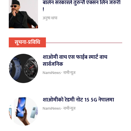
बालेन सरकारले तुरुन्तै एक्सन लिन जरुरी
!
अनुषा थापा
सूचना-प्रविधि
शाओमी वाच एस फाईब स्मार्ट वाच
सार्वजनिक
NamiNews- नामीन्यूज
शाओमीकाे रेडमी नोट 15 5G नेपालमा
NamiNews- नामीन्यूज