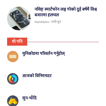
नथिङ् स्मार्टफोन लञ्च गरेको दुई बर्षमै विश्व
बजारमा हलचल
NamiNews- नामीन्यूज
यो पनि
युनिकोडमा परिवर्तन गर्नुहोस्
आजको विनिमयदर
सुन-चाँदि