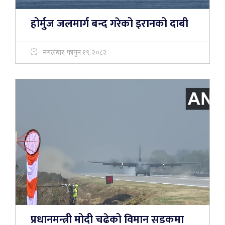
होर्मुज जलमार्ग बन्द गरेको इरानको दाबी
मंगलबार, फागुन १९, २०८२
प्रधानमन्त्री मोदी चढेको विमान सडकमा