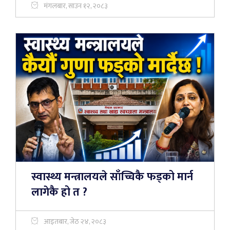
मंगलबार, साउन १२, २०८३
स्वास्थ्य मन्त्रालयले साँच्चिकै फड्को मार्न
लागेकै हो त ?
आइतबार, जेठ २४, २०८३