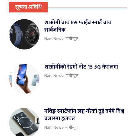
सूचना-प्रविधि
शाओमी वाच एस फाईब स्मार्ट वाच
सार्वजनिक
NamiNews- नामीन्यूज
शाओमीकाे रेडमी नोट 15 5G नेपालमा
NamiNews- नामीन्यूज
नथिङ् स्मार्टफोन लञ्च गरेको दुई बर्षमै विश्व
बजारमा हलचल
NamiNews- नामीन्यूज