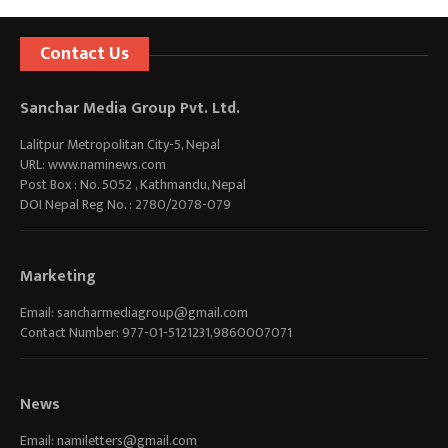
Contact Us
Sanchar Media Group Pvt. Ltd.
Lalitpur Metropolitan City-5, Nepal
URL: www.naminews.com
Post Box : No. 5052 , Kathmandu, Nepal
DOI Nepal Reg No. : 2780/2078-079
Marketing
Email:
sancharmediagroup@gmail.com
Contact Number: 977-01-5121231,9860007071
News
Email:
namiletters@gmail.com