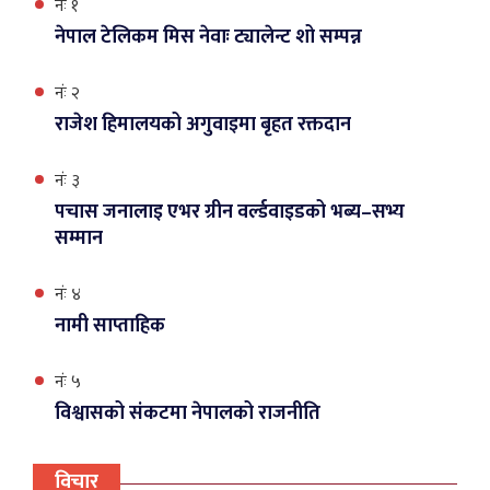
नंः १
नेपाल टेलिकम मिस नेवाः ट्यालेन्ट शो सम्पन्न
नंः २
राजेश हिमालयको अगुवाइमा बृहत रक्तदान
नंः ३
पचास जनालाइ एभर ग्रीन वर्ल्डवाइडको भब्य–सभ्य
सम्मान
नंः ४
नामी साप्ताहिक
नंः ५
विश्वासको संकटमा नेपालको राजनीति
विचार