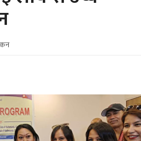
ान
ाँकन