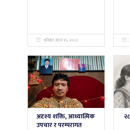
शनिबार, साउन १६, २०८३
अदृश्य शक्ति, आध्यात्मिक
२८ 
उपचार र परम्परागत