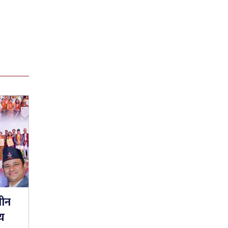
रीन
्य