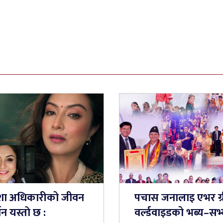
शा अधिकारीको जीवन
पचास जनालाइ एभर ग्
शन यस्ताे छ :
वर्ल्डवाइडको भब्य–सभ