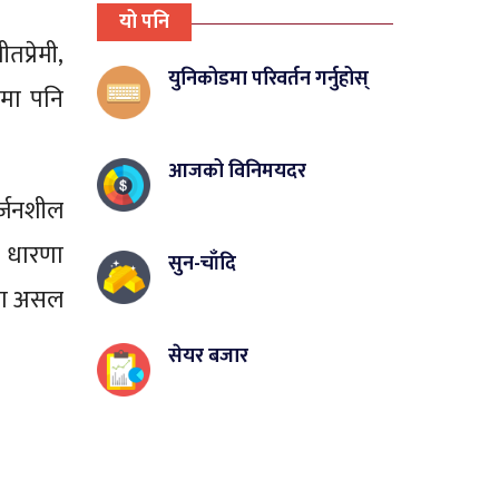
यो पनि
प्रेमी,
युनिकोडमा परिवर्तन गर्नुहोस्
नमा पनि
आजको विनिमयदर
र्जनशील
ो धारणा
सुन-चाँदि
जमा असल
सेयर बजार