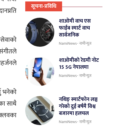
सूचना-प्रविधि
दानप्रति
शाओमी वाच एस
फाईब स्मार्ट वाच
सार्वजनिक
जसेवाको
NamiNews- नामीन्यूज
संगीतले
शाओमीकाे रेडमी नोट
हर्जनले
15 5G नेपालमा
NamiNews- नामीन्यूज
नु भनेको
नथिङ् स्मार्टफोन लञ्च
का साथै
गरेको दुई बर्षमै विश्व
बजारमा हलचल
 क्लवका
NamiNews- नामीन्यूज