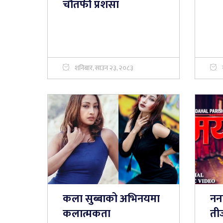
चौतर्फी प्रशंसा
शनिबार, साउन २३, २०८३
कला सुब्बाको अभिनयमा
नना
कलात्मकता
ती