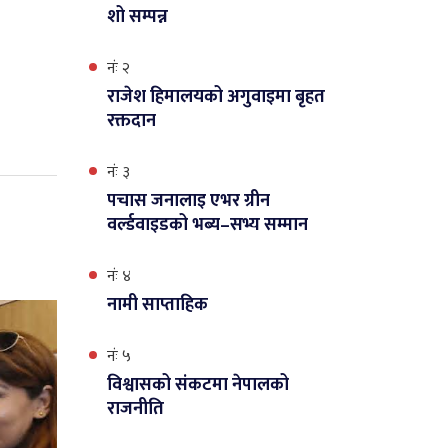
शो सम्पन्न
नंः २
राजेश हिमालयको अगुवाइमा बृहत
रक्तदान
नंः ३
पचास जनालाइ एभर ग्रीन
वर्ल्डवाइडको भब्य–सभ्य सम्मान
नंः ४
नामी साप्ताहिक
नंः ५
विश्वासको संकटमा नेपालको
राजनीति