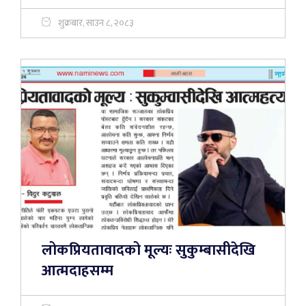
शुक्रबार, साउन ८, २०८३
लोकप्रियतावादको मूल्यः सुकुम्बासीदेखि
आत्मदाहसम्म