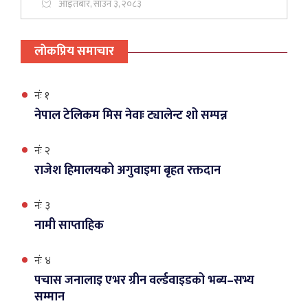
आइतबार, साउन ३, २०८३
लाेकप्रिय समाचार
नंः १
नेपाल टेलिकम मिस नेवाः ट्यालेन्ट शो सम्पन्न
नंः २
राजेश हिमालयको अगुवाइमा बृहत रक्तदान
नंः ३
नामी साप्ताहिक
नंः ४
पचास जनालाइ एभर ग्रीन वर्ल्डवाइडको भब्य–सभ्य
सम्मान