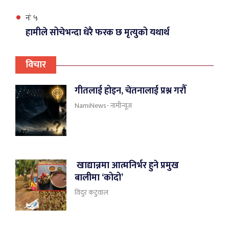
नंः ५
हामीले सोचेभन्दा धेरै फरक छ मृत्युको यथार्थ
विचार
गीतलाई होइन, चेतनालाई प्रश्न गरौँ
NamiNews- नामीन्यूज
खाद्यान्नमा आत्मनिर्भर हुने प्रमुख
बालीमा ‘कोदो’
विदुर कटुवाल