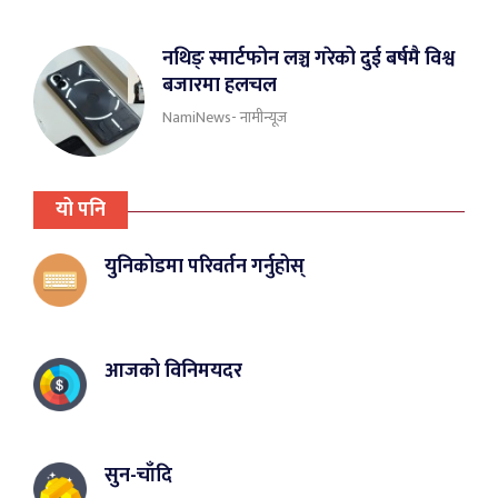
नथिङ् स्मार्टफोन लञ्च गरेको दुई बर्षमै विश्व
बजारमा हलचल
NamiNews- नामीन्यूज
यो पनि
युनिकोडमा परिवर्तन गर्नुहोस्
आजको विनिमयदर
सुन-चाँदि