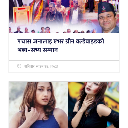
पचास जनालाइ एभर ग्रीन वर्ल्डवाइडको
भब्य–सभ्य सम्मान
शनिबार, साउन १६, २०८३