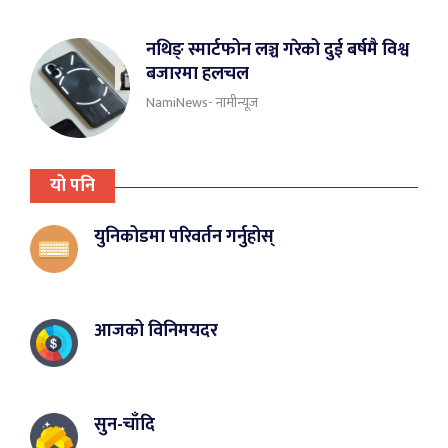
नथिङ् स्मार्टफोन लञ्च गरेको दुई बर्षमै विश्व
बजारमा हलचल
NamiNews- नामीन्यूज
यो पनि
युनिकोडमा परिवर्तन गर्नुहोस्
आजको विनिमयदर
सुन-चाँदि