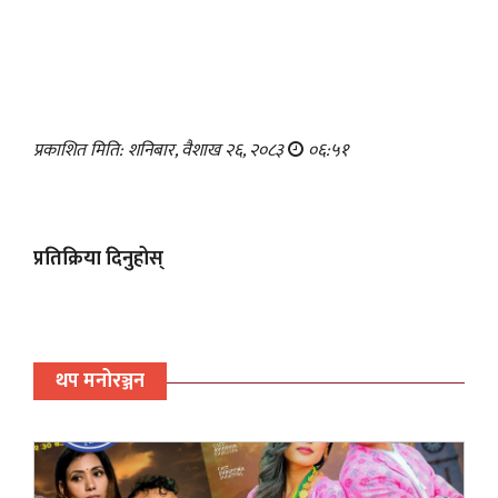
प्रकाशित मिति: शनिबार, वैशाख २६, २०८३
०६:५१
प्रतिक्रिया दिनुहोस्
थप मनोरञ्जन