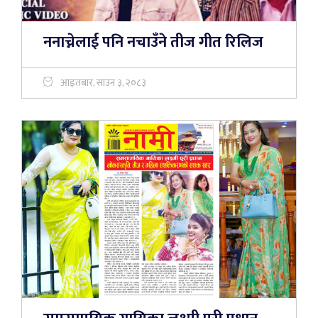
ननाच्नेलाई पनि नचाउँने तीज गीत रिलिज
आइतबार, साउन ३, २०८३