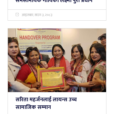
समसामयिक गायिका लक्ष्मी पुरी प्रधान
आइतबार, साउन ३, २०८३
सरिता महर्जनलाई लायन्स उच्च
सामाजिक सम्मान