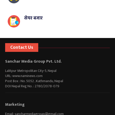
सेयर बजार
Contact Us
Sanchar Media Group Pvt. Ltd.
Lalitpur Metropolitan City-5, Nepal
URL: www.naminews.com
Post Box : No. 5052 , Kathmandu, Nepal
DOI Nepal Reg No. : 2780/2078-079
Marketing
Email:
sancharmediagroup@gmail.com