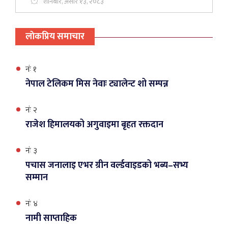
शनिबार, असार १३, २०८३
लाेकप्रिय समाचार
नंः १
नेपाल टेलिकम मिस नेवाः ट्यालेन्ट शो सम्पन्न
नंः २
राजेश हिमालयको अगुवाइमा बृहत रक्तदान
नंः ३
पचास जनालाइ एभर ग्रीन वर्ल्डवाइडको भब्य–सभ्य
सम्मान
नंः ४
नामी साप्ताहिक