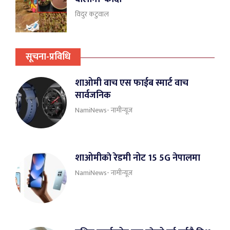
विदुर कटुवाल
सूचना-प्रविधि
शाओमी वाच एस फाईब स्मार्ट वाच
सार्वजनिक
NamiNews- नामीन्यूज
शाओमीकाे रेडमी नोट 15 5G नेपालमा
NamiNews- नामीन्यूज