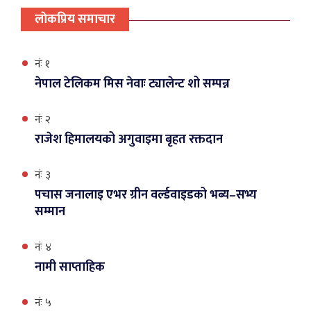
लाेकप्रिय समाचार
नंः १
नेपाल टेलिकम मिस नेवाः ट्यालेन्ट शो सम्पन्न
नंः २
राजेश हिमालयको अगुवाइमा बृहत रक्तदान
नंः ३
पचास जनालाइ एभर ग्रीन वर्ल्डवाइडको भब्य–सभ्य
सम्मान
नंः ४
नामी साप्ताहिक
नंः ५