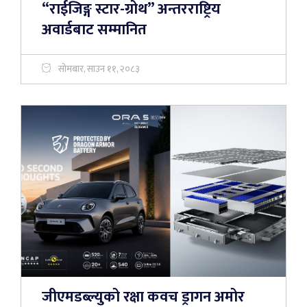
“राईजिङ्ग स्टार-ग्रोथ” अन्तरराष्ट्रिय
अवार्डबाट सम्मानित
सोमबार, साउन ११, २०८३
जीएमडब्ल्युको रक्षा कवच ड्रागन अमोर