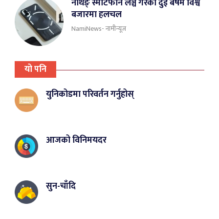
नथिङ् स्मार्टफोन लञ्च गरेको दुई बर्षमै विश्व
बजारमा हलचल
NamiNews- नामीन्यूज
यो पनि
युनिकोडमा परिवर्तन गर्नुहोस्
आजको विनिमयदर
सुन-चाँदि