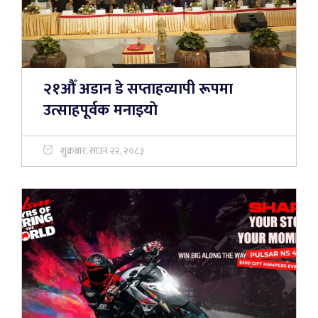
२१औँ अडान डे सप्ताहव्यापी रूपमा
उत्साहपूर्वक मनाइयाे
शुक्रबार, साउन २२, २०८३