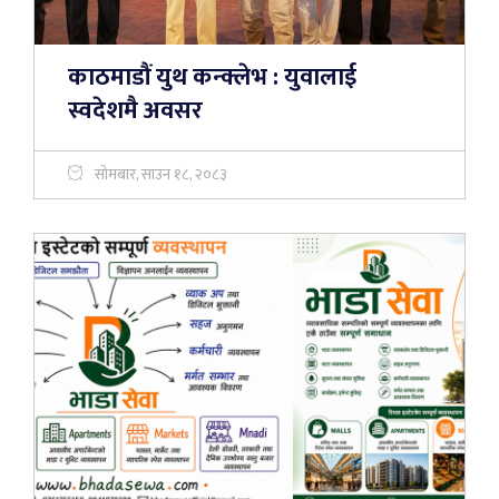
काठमाडौं युथ कन्क्लेभ : युवालाई
स्वदेशमै अवसर
सोमबार, साउन १८, २०८३