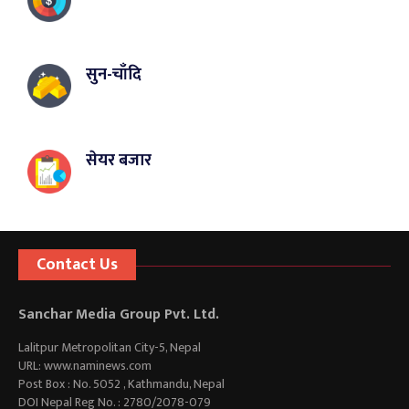
सुन-चाँदि
सेयर बजार
Contact Us
Sanchar Media Group Pvt. Ltd.
Lalitpur Metropolitan City-5, Nepal
URL: www.naminews.com
Post Box : No. 5052 , Kathmandu, Nepal
DOI Nepal Reg No. : 2780/2078-079