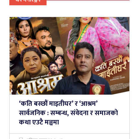
थप मनोरञ्जन
‘कति बस्छौं माइतीघर’ र ‘आश्रम’
सार्वजनिक : सम्बन्ध, संवेदना र समाजको
कथा एउटै मञ्चमा