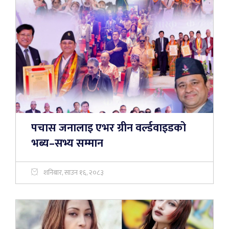
पचास जनालाइ एभर ग्रीन वर्ल्डवाइडको
भब्य–सभ्य सम्मान
शनिबार, साउन १६, २०८३