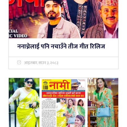
ननाच्नेलाई पनि नचाउँने तीज गीत रिलिज
आइतबार, साउन ३, २०८३