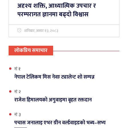
अदृश्य शक्ति, आध्यात्मिक उपचार र
परम्परागत ज्ञानमा बढ्दो विश्वास
शनिबार, असार १३, २०८३
लाेकप्रिय समाचार
नंः १
नेपाल टेलिकम मिस नेवाः ट्यालेन्ट शो सम्पन्न
नंः २
राजेश हिमालयको अगुवाइमा बृहत रक्तदान
नंः ३
पचास जनालाइ एभर ग्रीन वर्ल्डवाइडको भब्य–सभ्य