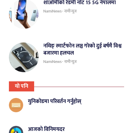
शाओमीकाे रेडमी नोट 15 5G नेपालमा
NamiNews- नामीन्यूज
नथिङ् स्मार्टफोन लञ्च गरेको दुई बर्षमै विश्व
बजारमा हलचल
NamiNews- नामीन्यूज
यो पनि
युनिकोडमा परिवर्तन गर्नुहोस्
आजको विनिमयदर