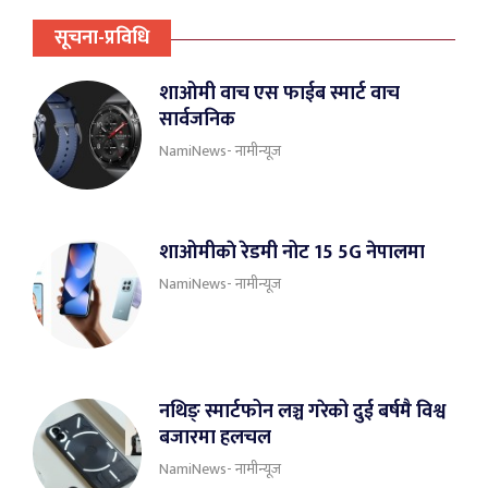
सूचना-प्रविधि
शाओमी वाच एस फाईब स्मार्ट वाच
सार्वजनिक
NamiNews- नामीन्यूज
शाओमीकाे रेडमी नोट 15 5G नेपालमा
NamiNews- नामीन्यूज
नथिङ् स्मार्टफोन लञ्च गरेको दुई बर्षमै विश्व
बजारमा हलचल
NamiNews- नामीन्यूज