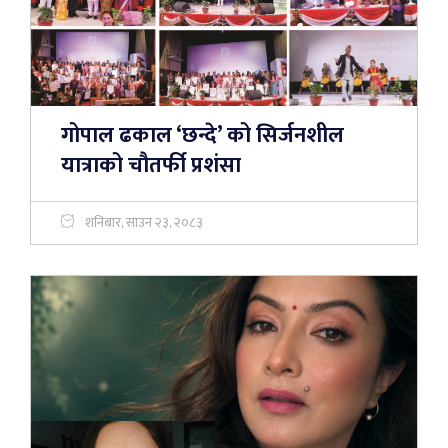
गोपाल ढकाल ‘छन्दे’ को सिर्जनशील
यात्राको चौतर्फी प्रशंसा
शनिबार, साउन २३, २०८३