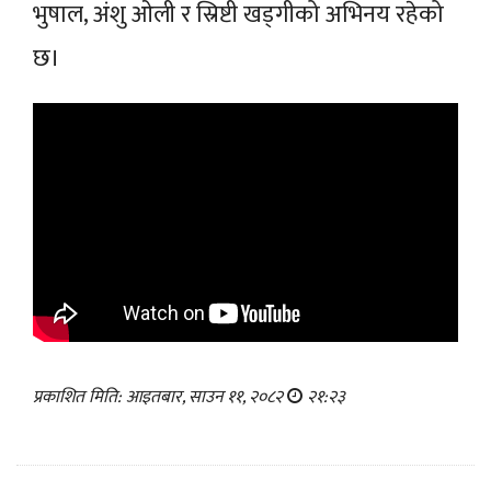
भुषाल, अंशु ओली र स्रिष्टी खड्गीको अभिनय रहेको
छ।
प्रकाशित मिति: आइतबार, साउन ११, २०८२
२१:२३