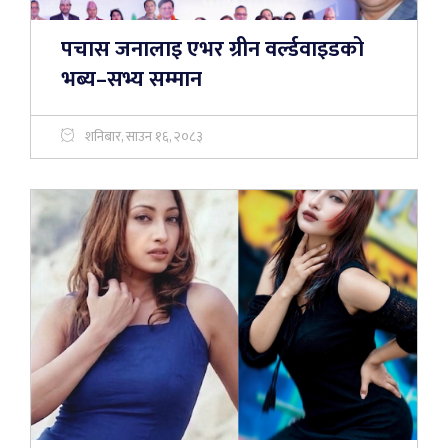
पचास जनालाइ एभर ग्रीन वर्ल्डवाइडको
भब्य–सभ्य सम्मान
शनिबार, साउन १६, २०८३