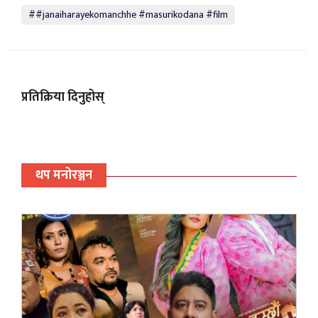
##janaiharayekomanchhe #masurikodana #film
प्रतिक्रिया दिनुहोस्
थप मनोरञ्जन