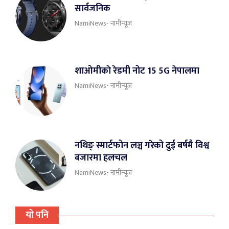
सार्वजनिक
NamiNews- नामीन्यूज
शाओमीकाे रेडमी नोट 15 5G नेपालमा
NamiNews- नामीन्यूज
नथिङ् स्मार्टफोन लञ्च गरेको दुई बर्षमै विश्व
बजारमा हलचल
NamiNews- नामीन्यूज
यो पनि