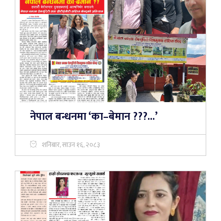
नेपाल बन्धनमा ‘का–बेमान ???...’
शनिबार, साउन १६, २०८३