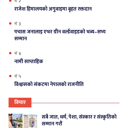
नंः २
राजेश हिमालयको अगुवाइमा बृहत रक्तदान
नंः ३
पचास जनालाइ एभर ग्रीन वर्ल्डवाइडको भब्य–सभ्य
सम्मान
नंः ४
नामी साप्ताहिक
नंः ५
विश्वासको संकटमा नेपालको राजनीति
विचार
सबै जात, धर्म, पेशा, संस्कार र संस्कृतिको
सम्मान गरौं