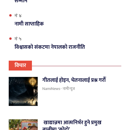
सम्मान
नंः ४
नामी साप्ताहिक
नंः ५
विश्वासको संकटमा नेपालको राजनीति
विचार
गीतलाई होइन, चेतनालाई प्रश्न गरौँ
NamiNews- नामीन्यूज
खाद्यान्नमा आत्मनिर्भर हुने प्रमुख
बालीमा ‘कोदो’