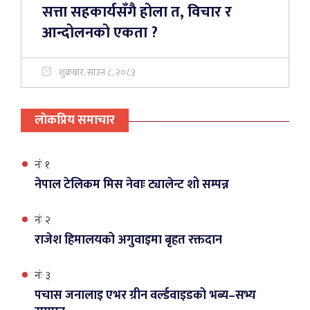
सत्ता सहकार्यसँगै होला त, विचार र
आन्दोलनको एकता ?
शुक्रबार, साउन ८, २०८३
लाेकप्रिय समाचार
नंः १
नेपाल टेलिकम मिस नेवाः ट्यालेन्ट शो सम्पन्न
नंः २
राजेश हिमालयको अगुवाइमा बृहत रक्तदान
नंः ३
पचास जनालाइ एभर ग्रीन वर्ल्डवाइडको भब्य–सभ्य